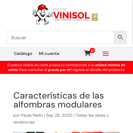
0
Catálogo
Mi cuenta
El precio visible en cada producto corresponde a la
unidad mínima de
venta
. Para consultar el
precio por m²
, ingresa al detalle del producto.
Características de las
alfombras modulares
por
Paula Nieto
|
Sep 28, 2020
|
Todas las ideas y
tendencias