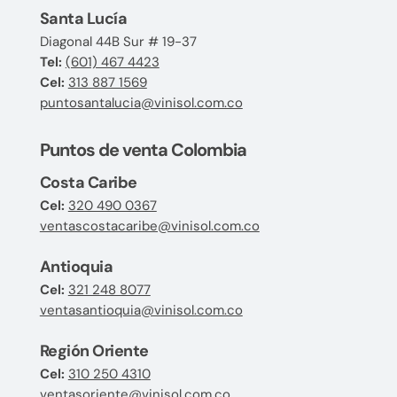
Santa Lucía
Diagonal 44B Sur # 19-37
Tel:
(601) 467 4423
Cel:
313 887 1569
puntosantalucia@vinisol.com.co
Puntos de venta Colombia
Costa Caribe
Cel:
320 490 0367
ventascostacaribe@vinisol.com.co
Antioquia
Cel:
321 248 8077
ventasantioquia@vinisol.com.co
Región Oriente
Cel:
310 250 4310
ventasoriente@vinisol.com.co