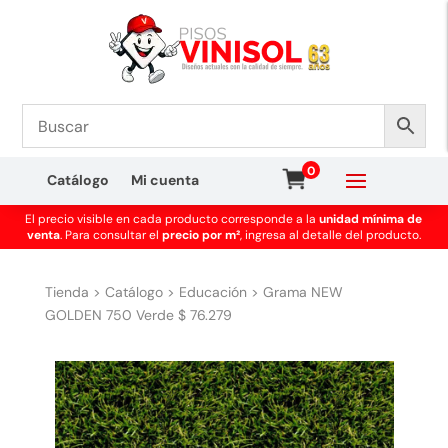
0
Catálogo
Mi cuenta
El precio visible en cada producto corresponde a la
unidad mínima de
venta
. Para consultar el
precio por m²
, ingresa al detalle del producto.
Tienda
>
Catálogo
>
Educación
>
Grama NEW
GOLDEN 750 Verde $ 76.279