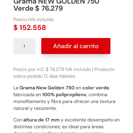
Grama NEW GOLDEN 750
Verde $ 76.279
Precio IVA incluido
$
152.558
Grama
Añadir al carrito
NEW
GOLDEN
750
Verde
Precio por m2: $ 76.279 IVA incluido | Producto
$
sobre pedido 12 días hábiles
76.279
La
Grama New Golden 750
en
color verde
,
cantidad
fabricada en
100% polipropileno
, combina
monofilamento y fibra para ofrecer una textura
natural y resistente.
Con
altura de 17 mm
y excelente desempeño en
distintas condiciones, es ideal para áreas