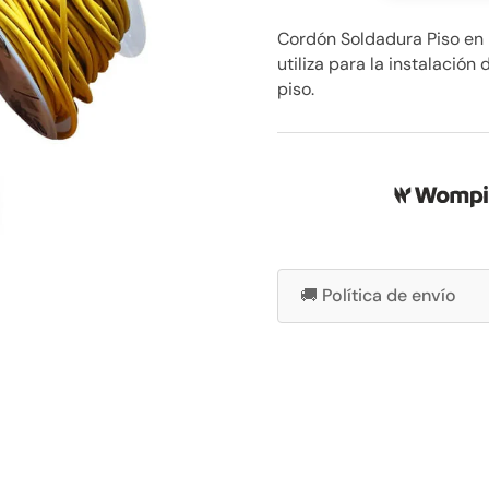
en
rollo
Cordón Soldadura Piso en R
Tarkett
utiliza para la instalación 
$
piso.
5.950
cantidad
🚚 Política de envío