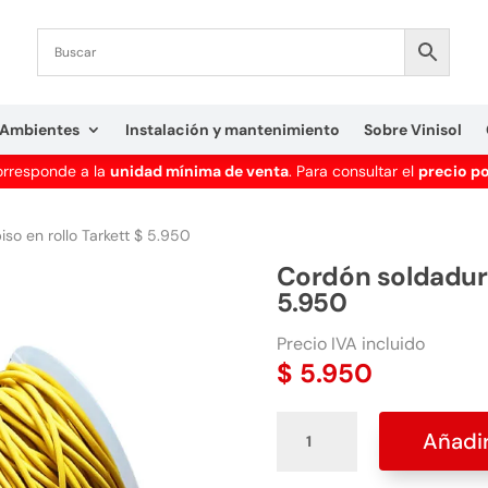
Ambientes
Instalación y mantenimiento
Sobre Vinisol
corresponde a la
unidad mínima de venta
. Para consultar el
precio p
so en rollo Tarkett $ 5.950
Cordón soldadura
5.950
Precio IVA incluido
$
5.950
Cordón
Añadir
soldadura
piso