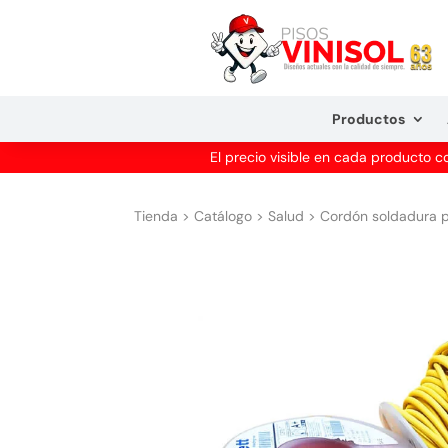
Productos
El precio visible en cada producto 
Tienda
>
Catálogo
>
Salud
>
Cordón soldadura pi