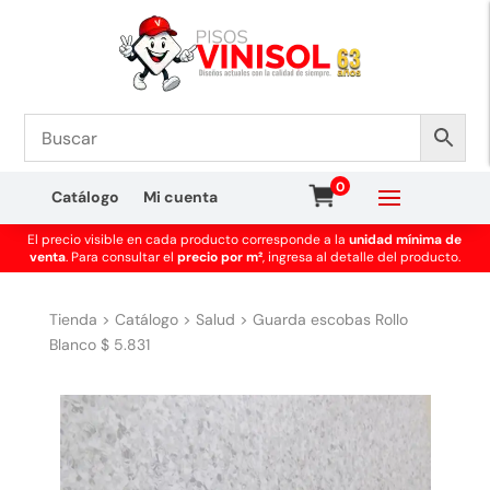
0
Catálogo
Mi cuenta
El precio visible en cada producto corresponde a la
unidad mínima de
venta
. Para consultar el
precio por m²
, ingresa al detalle del producto.
Tienda
>
Catálogo
>
Salud
>
Guarda escobas Rollo
Blanco $ 5.831