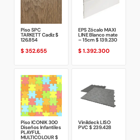
Piso SPC
EPS Zócalo MAXI
TARKETT Cadiz $
LINE Blanco mate
126.854
– 15cm $ 139.230
$
352.655
$
1.392.300
Piso ICONIK 300
Vinildeck LISO
Diseños Infantiles
PVC $ 239.428
PLAYFUL
MULTICOLOUR $