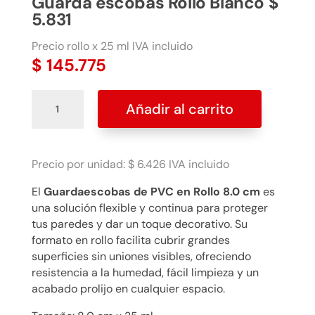
Guarda escobas Rollo Blanco $
5.831
Precio rollo x 25 ml IVA incluido
$
145.775
Guarda
Añadir al carrito
escobas
Rollo
Blanco
$
Precio por unidad: $ 6.426 IVA incluido
5.831
El
Guardaescobas de PVC en Rollo 8.0 cm
es
cantidad
una solución flexible y continua para proteger
tus paredes y dar un toque decorativo. Su
formato en rollo facilita cubrir grandes
superficies sin uniones visibles, ofreciendo
resistencia a la humedad, fácil limpieza y un
acabado prolijo en cualquier espacio.