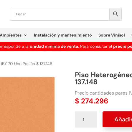
Ambientes
Instalación y mantenimiento
Sobre Vinisol
corresponde a la
unidad mínima de venta
. Para consultar el
precio p
UBY 70 Uno Pasión $ 137.148
Piso Heterogéne
137.148
Precio cantidades pares IV
$
274.296
Piso
Añadir
Heterogéneo
RUBY