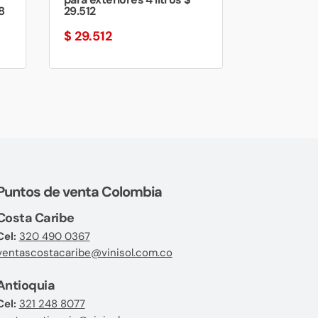
8
29.512
$
29.512
Puntos de venta Colombia
Costa Caribe
Cel:
320 490 0367
ventascostacaribe@vinisol.com.co
Antioquia
Cel:
321 248 8077