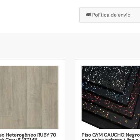
🚚 Política de envío
iso Heterogéneo RUBY 70
Piso GYM CAUCHO Negro
k Grey $ 137.148
con chips colores / liso o