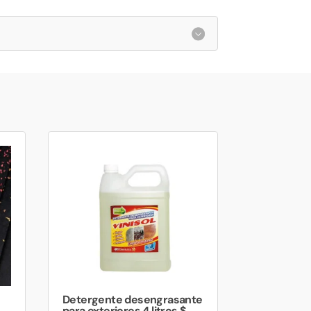
Detergente desengrasante
para exteriores 4 litros $