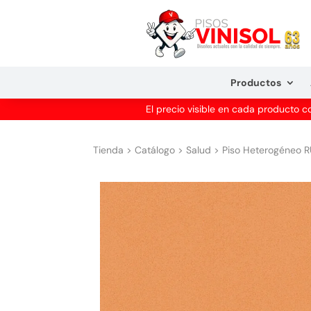
Productos
El precio visible en cada producto 
Tienda
>
Catálogo
>
Salud
>
Piso Heterogéneo R