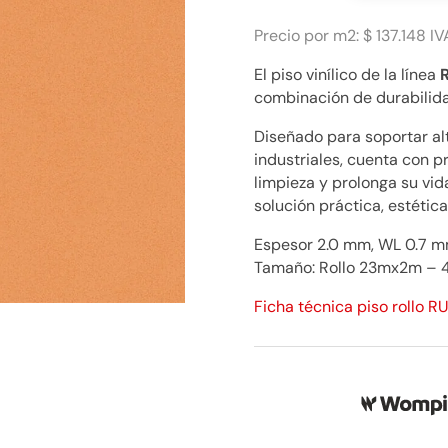
70
Uno
Precio por m2: $ 137.148 IV
Pasión
El piso vinílico de la línea
$
combinación de durabilidad
137.148
cantidad
Diseñado para soportar alt
industriales, cuenta con 
limpieza y prolonga su vid
solución práctica, estética
Espesor 2.0 mm, WL 0.7 mm
Tamaño: Rollo 23mx2m – 
Ficha técnica piso rollo R