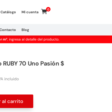
0
Catálogo
Mi cuenta
Contacto
Blog
or m²
, ingresa al detalle del producto.
o RUBY 70 Uno Pasión $
A incluido
 al carrito