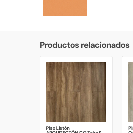
Productos relacionados
Piso Listón
P
ARQUITECTÓNICO Teka $
Oa