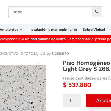
Ambientes
Instalación y mantenimiento
Sobre Vinisol
corresponde a la
unidad mínima de venta
. Para consultar el
precio p
ONDUCTIVO IQ TORO Light Grey $ 268.940
Piso Homogéneo
Light Grey $ 268
Precio cantidades pares IV
$
537.880
Piso
Añadir
Homogéneo
CONDUCTIVO