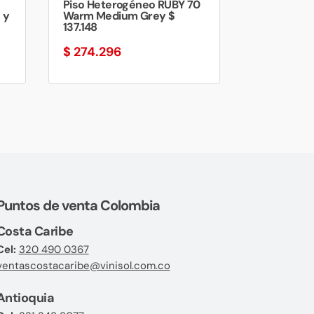
Piso Heterogéneo RUBY 70
 y
Warm Medium Grey $
137.148
ango
$
274.296
e
recios:
esde
 32.130
asta
 497.063
Puntos de venta Colombia
Costa Caribe
Cel:
320 490 0367
ventascostacaribe@vinisol.com.co
Antioquia