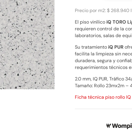
IQ
TORO
Precio por m2: $ 268.940 I
Light
El piso vinílico
iQ TORO Li
Grey
requieren control de la co
$
laboratorios, salas de equ
268.940
cantidad
Su tratamiento
iQ PUR
ofr
facilita la limpieza sin n
duradera, segura y confiab
requerimientos técnicos e
2.0 mm, IQ PUR, Tráfico 34
Tamaño: Rollo 23mx2m – 
Ficha técnica piso rollo I