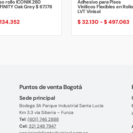
so rollo ICONIK 260
Adhesivo para Pisos
FINITY Oak Grey $ 67.176
Vinílicos Flexibles en Rollo
LVT Vinisol
R
134.352
$
32.130
-
$
497.063
d
p
d
$
h
$
Puntos de venta Bogotá
Sede principal
Bodega 3A Parque Industrial Santa Lucía
Km 3.3 vía Siberia – Funza
Tel
:
(601) 746 2888
Cel:
321 248 7947