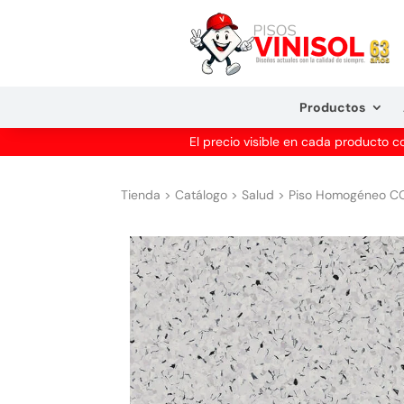
Productos
El precio visible en cada producto 
Tienda
>
Catálogo
>
Salud
>
Piso Homogéneo C