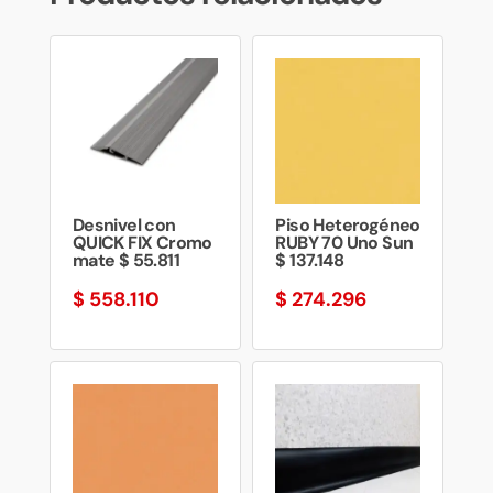
Desnivel con
Piso Heterogéneo
QUICK FIX Cromo
RUBY 70 Uno Sun
mate $ 55.811
$ 137.148
$
558.110
$
274.296