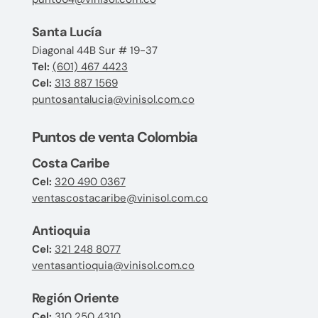
Santa Lucía
Diagonal 44B Sur # 19-37
Tel:
(601) 467 4423
Cel:
313 887 1569
puntosantalucia@vinisol.com.co
Puntos de venta Colombia
Costa Caribe
Cel:
320 490 0367
ventascostacaribe@vinisol.com.co
Antioquia
Cel:
321 248 8077
ventasantioquia@vinisol.com.co
Región Oriente
Cel:
310 250 4310