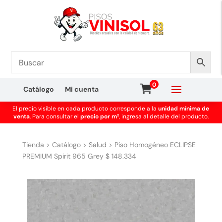
0
Catálogo
Mi cuenta
El precio visible en cada producto corresponde a la
unidad mínima de
venta
. Para consultar el
precio por m²
, ingresa al detalle del producto.
Tienda
>
Catálogo
>
Salud
>
Piso Homogéneo ECLIPSE
PREMIUM Spirit 965 Grey $ 148.334