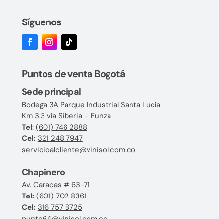
Síguenos
Puntos de venta Bogotá
Sede principal
Bodega 3A Parque Industrial Santa Lucía
Km 3.3 vía Siberia – Funza
Tel
:
(601) 746 2888
Cel:
321 248 7947
servicioalcliente@vinisol.com.co
Chapinero
Av. Caracas # 63-71
Tel:
(601) 702 8361
Cel:
316 757 8725
punto64@vinisol.com.co