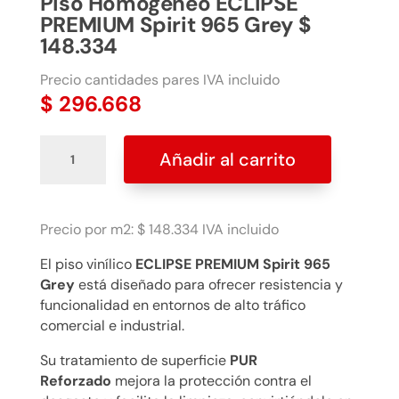
Piso Homogéneo ECLIPSE
PREMIUM Spirit 965 Grey $
148.334
Precio cantidades pares IVA incluido
$
296.668
Piso
Añadir al carrito
Homogéneo
ECLIPSE
PREMIUM
Spirit
Precio por m2: $ 148.334 IVA incluido
965
El piso vinílico
ECLIPSE PREMIUM Spirit 965
Grey
Grey
está diseñado para ofrecer resistencia y
$
funcionalidad en entornos de alto tráfico
148.334
comercial e industrial.
cantidad
Su tratamiento de superficie
PUR
Reforzado
mejora la protección contra el