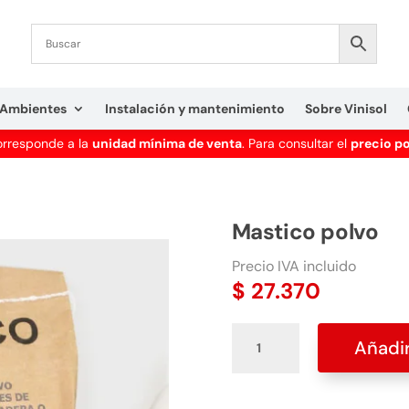
Ambientes
Instalación y mantenimiento
Sobre Vinisol
corresponde a la
unidad mínima de venta
. Para consultar el
precio p
Mastico polvo
Precio IVA incluido
$
27.370
Mastico
Añadir
polvo
cantidad