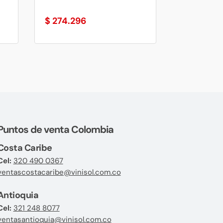
$
274.296
Puntos de venta Colombia
Costa Caribe
Cel:
320 490 0367
ventascostacaribe@vinisol.com.co
Antioquia
Cel:
321 248 8077
ventasantioquia@vinisol.com.co