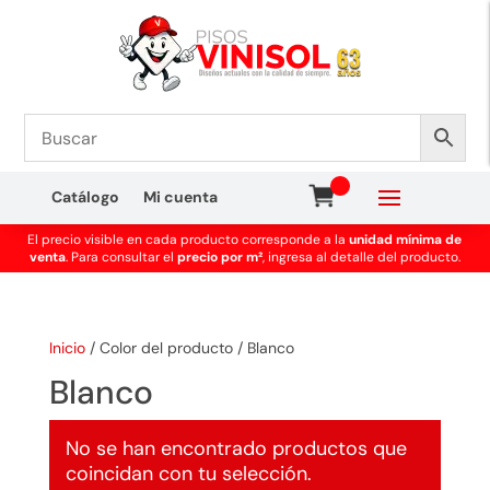
Catálogo
Mi cuenta
El precio visible en cada producto corresponde a la
unidad mínima de
venta
. Para consultar el
precio por m²
, ingresa al detalle del producto.
Inicio
/
Color del producto
/
Blanco
Blanco
No se han encontrado productos que
coincidan con tu selección.