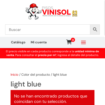
0
Catálogo
Mi cuenta
El precio visible en cada producto corresponde a la
unidad mínima de
venta
. Para consultar el
precio por m²
, ingresa al detalle del producto.
Inicio
/
Color del producto
/
light blue
light blue
No se han encontrado productos que
coincidan con tu selección.