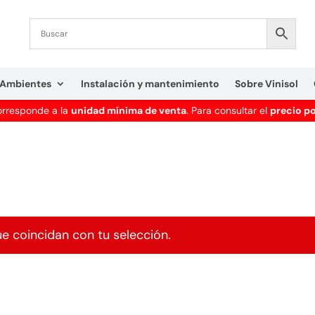
Ambientes
Instalación y mantenimiento
Sobre Vinisol
corresponde a la
unidad mínima de venta
. Para consultar el
precio p
 coincidan con tu selección.