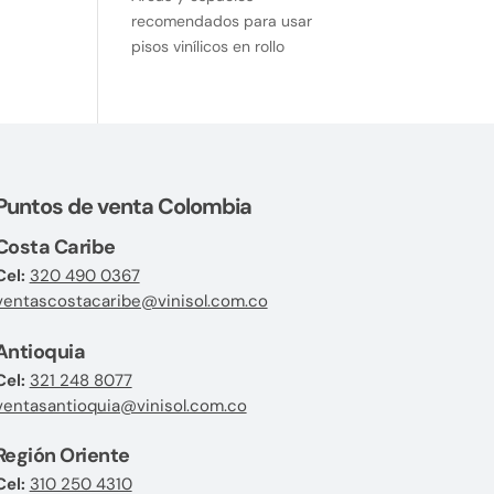
recomendados para usar
pisos vinílicos en rollo
Puntos de venta Colombia
Costa Caribe
Cel:
320 490 0367
ventascostacaribe@vinisol.com.co
Antioquia
Cel:
321 248 8077
ventasantioquia@vinisol.com.co
Región Oriente
Cel:
310 250 4310