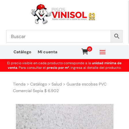
0
Catálogo
Mi cuenta
El precio visible en cada producto corresponde a la
unidad mínima de
venta
. Para consultar el
precio por m²
, ingresa al detalle del producto.
Tienda
>
Catálogo
>
Salud
>
Guarda escobas PVC
Comercial Sepia $ 6.902