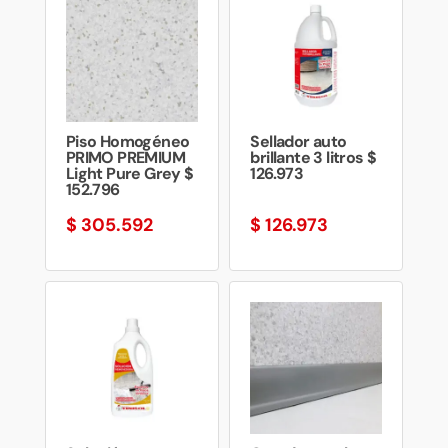
Piso Homogéneo
Sellador auto
PRIMO PREMIUM
brillante 3 litros $
Light Pure Grey $
126.973
152.796
$
305.592
$
126.973