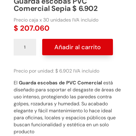
Guarda escobas PVC
Comercial Sepia $ 6.902
Precio caja x 30 unidades IVA incluido
$
207.060
Guarda
Añadir al carrito
escobas
PVC
Comercial
Sepia
Precio por unidad: $ 6.902 IVA incluido
$
El
Guarda escobas de PVC Comercial
está
6.902
diseñado para soportar el desgaste de áreas de
cantidad
uso intenso, protegiendo las paredes contra
golpes, rozaduras y humedad. Su acabado
elegante y fácil mantenimiento lo hace ideal
para oficinas, locales y espacios públicos que
buscan funcionalidad y estética en un solo
producto