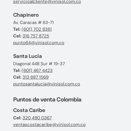
servicioalcliente@vinisol.com.co
Chapinero
Av. Caracas # 63-71
Tel:
(601) 702 8361
Cel:
316 757 8725
punto64@vinisol.com.co
Santa Lucía
Diagonal 44B Sur # 19-37
Tel:
(601) 467 4423
Cel:
313 887 1569
puntosantalucia@vinisol.com.co
Puntos de venta Colombia
Costa Caribe
Cel:
320 490 0367
ventascostacaribe@vinisol.com.co