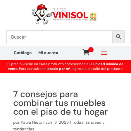
Catálogo
Mi cuenta
El precio visible en cada producto corresponde a la
unidad mínima de
venta
. Para consultar el
precio por m²
, ingresa al detalle del producto.
7 consejos para
combinar tus muebles
con el piso de tu hogar
por
Paula Nieto
|
Jun 13, 2023
|
Todas las ideas y
tendencias