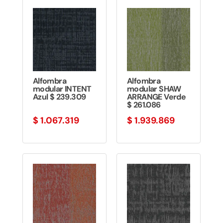
Alfombra
Alfombra
modular INTENT
modular SHAW
Azul $ 239.309
ARRANGE Verde
$ 261.086
$
1.067.319
$
1.939.869