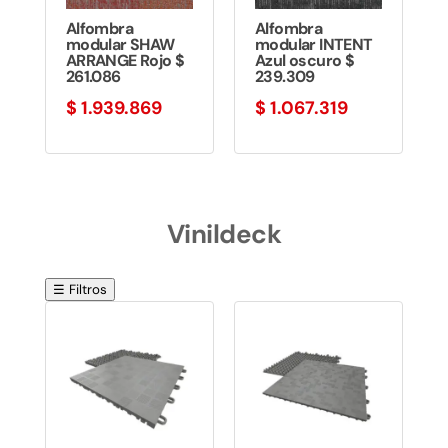
Alfombra
Alfombra
modular SHAW
modular INTENT
ARRANGE Rojo $
Azul oscuro $
261.086
239.309
$
1.939.869
$
1.067.319
Vinildeck
☰ Filtros