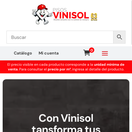
0
Catálogo
Mi cuenta
El precio visible en cada producto corresponde a la
unidad mínima de
venta
. Para consultar el
precio por m²
, ingresa al detalle del producto.
Con Vinisol
tansforma tus