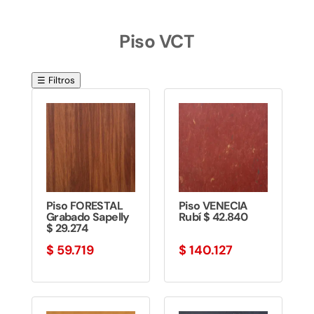
Piso VCT
☰ Filtros
Piso FORESTAL
Piso VENECIA
Grabado Sapelly
Rubí $ 42.840
$ 29.274
$
59.719
$
140.127