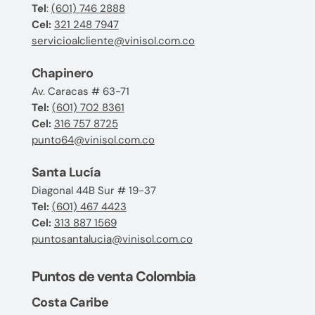
Tel
:
(601) 746 2888
Cel:
321 248 7947
servicioalcliente@vinisol.com.co
Chapinero
Av. Caracas # 63-71
Tel:
(601) 702 8361
Cel:
316 757 8725
punto64@vinisol.com.co
Santa Lucía
Diagonal 44B Sur # 19-37
Tel:
(601) 467 4423
Cel:
313 887 1569
puntosantalucia@vinisol.com.co
Puntos de venta Colombia
Costa Caribe