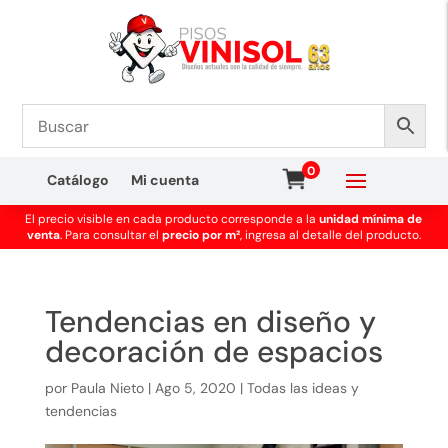
0
Catálogo
Mi cuenta
El precio visible en cada producto corresponde a la
unidad mínima de
venta
. Para consultar el
precio por m²
, ingresa al detalle del producto.
Tendencias en diseño y
decoración de espacios
por
Paula Nieto
|
Ago 5, 2020
|
Todas las ideas y
tendencias