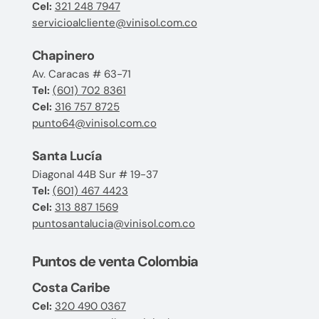
Cel:
321 248 7947
servicioalcliente@vinisol.com.co
Chapinero
Av. Caracas # 63-71
Tel:
(601) 702 8361
Cel:
316 757 8725
punto64@vinisol.com.co
Santa Lucía
Diagonal 44B Sur # 19-37
Tel:
(601) 467 4423
Cel:
313 887 1569
puntosantalucia@vinisol.com.co
Puntos de venta Colombia
Costa Caribe
Cel:
320 490 0367