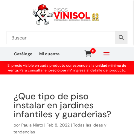
0
Catálogo
Mi cuenta
El precio visible en cada producto corresponde a la
unidad mínima de
venta
. Para consultar el
precio por m²
, ingresa al detalle del producto.
¿Que tipo de piso
instalar en jardines
infantiles y guarderías?
por
Paula Nieto
|
Feb 8, 2022
|
Todas las ideas y
tendencias