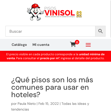
0
Catálogo
Mi cuenta
El precio visible en cada producto corresponde a la
unidad mínima de
venta
. Para consultar el
precio por m²
, ingresa al detalle del producto.
¿Qué pisos son los más
comunes para usar en
hoteles?
por
Paula Nieto
|
Feb 15, 2022
|
Todas las ideas y
tendencias