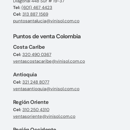
Diagonal 44B Sur # 19-37
Tel:
(601) 467 4423
Cel:
313 887 1569
puntosantalucia@vinisol.com.co
Puntos de venta Colombia
Costa Caribe
Cel:
320 490 0367
ventascostacaribe@vinisol.com.co
Antioquia
Cel:
321 248 8077
ventasantioquia@vinisol.com.co
Región Oriente
Cel:
310 250 4310
ventasoriente@vinisol.com.co
Región Occidente